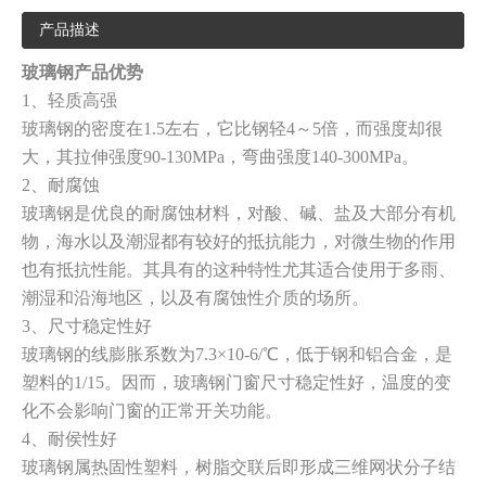
产品描述
玻璃钢产品优势
1、轻质高强
玻璃钢的密度在
1.5左右，它比钢轻4～5倍，而强度却很
大，其拉伸强度90-130MPa，弯曲强度140-300MPa。
2、耐腐蚀
玻璃钢是优良的耐腐蚀材料，对酸、碱、盐及大部分有机
物，海水以及潮湿都有较好的抵抗能力，对微生物的作用
也有抵抗性能。其具有的这种特性尤其适合使用于多雨、
潮湿和沿海地区，以及有腐蚀性介质的场所。
3、尺寸稳定性好
玻璃钢的线膨胀系数为
7.3×10-6/℃，低于钢和铝合金，是
塑料的1/15。因而，玻璃钢门窗尺寸稳定性好，温度的变
化不会影响门窗的正常开关功能。
4、耐侯性好
玻璃钢属热固性塑料，树脂交联后即形成三维网状分子结