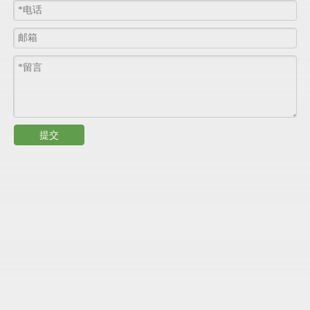
玻璃纤维：
安车采用从国外进口的玻璃纤维毡和纤维布，和树脂
粘结性更加强、更易溶于苯乙烯，于此同时安车产品强度
高，重量轻，、韧性好。抗冲击性能好的的特点也很好的
展现出来。
基体：
安车板材的基体面更加平整，干净，无气孔，无开裂，无
划痕粘接性更好。
提交
应用
：
玻璃钢面板广泛应用于建筑、冷藏仓库、冷藏车、火车
车、客车、船舶、食品加工车间、餐厅、制药厂、实验
室、医院、浴室、大型超市、学校等场所的，如墙壁
、隔
墙、
门、天花板等。
规格尺寸
：
项
目
参
数
产品厚度
1.0
mm
-
3.5mm