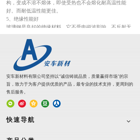
构，变成不溶不熔体，即使受热也不会熔化耐高温性能
好。而耐低温性能更佳。
5、绝缘性能好
玻璃钢是良好的绝缘材料，它不受电磁波影响，不反射无
线电波，透微波性好，能够承受高电压而不损坏。因此，
玻璃钢门窗对野外临时建筑物及通讯系统的建筑物具有特
殊的用途。
6、色彩丰富
玻璃钢硬度高，可涂装各种涂料，制成各种颜色的门窗，
以适应不同风格及档次的建筑物外立面效果。
安车新材料有限公司坚持以“诚信铸就品质，质量赢得市场”的宗
旨，致力于为客户提供优质的产品，最专业的技术支持，更周到的
安车板材优势
：
售后服务。
1、机械性能高
2、
表面易清洁
3、耐酸碱、耐磨损
快速导航
4、
表面纤维纹路低
5、
表面平整，边部不翘边