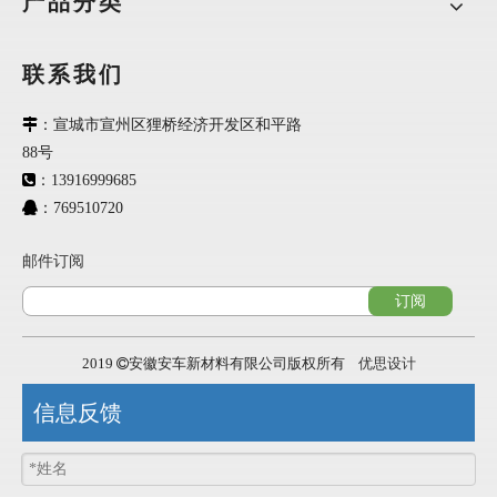
产品分类
6、耐水性能优7气
味
低，符合国家食品级要
求。
板材结构
：
联系我们

：宣城市宣州区狸桥经济开发区和平路
88号

：13916999685

：769510720
胶衣：
邮件订阅
板材利用凝胶涂层实现表面密封，有效抵抗紫外线及
订阅
风化作用。劣质的玻璃纤维增强塑料表面很容易开裂，特
别是白色板材，因为白色容易受紫外线照射的影响。在玻
2019
安徽安车新材料有限公司版权所有
优思设计

璃纤维部位的表面会出现比其它部位更强的反光。安车采
用优质的胶衣提高了材料的抗紫外线能力和色彩的持久
信息反馈
性，同时增加了板材表面的光泽度并使表面不出现气孔，
开裂，划痕等现象从而形成非常漂亮和引人注目的外观。
这层胶衣同时提供了更高的抗腐蚀性，而且可清洁。