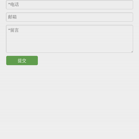
玻璃纤维：
安车采用从国外进口的玻璃纤维毡和纤维布，和
树脂
粘结性
更加
强、
更
易溶于苯乙烯
，于此同时安车产品强度
高，
重量轻，
、
韧性好。抗冲击性能
好的
的特点也很好的
展现出来。
基体：
安车板材的基体面更加平整，干净，无气孔，无开裂，无
划痕粘接性更好。
提交
应用
：
玻璃钢面板广泛应用于建筑、冷藏仓库、冷藏车、火车
车、客车、船舶、食品加工车间、餐厅、制药厂、实验
室、医院、浴室、大型超市、学校等场所的，如墙壁、隔
墙、门、天花板等。
规格尺寸
：
项
目
参
数
产品厚度
1.0
mm
-
3.5mm